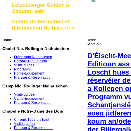
Lëtzebuerger Guiden a
Scouten asbl
Centre de Formation et
d'Animation Neihaischen
Home
Home
Scotel v2
Chalet Nic. Rollinger Neihaischen
D'Éischt-Mee
Frënn vum Neihaischen
Chronik 1959 bis elo
Editioun ass
Visite guidée
Programm
Loscht hues 
Home-Equipement
Präisser & Reservatioun
réservéier de
Camp Nic. Rollinger Neihaischen
a Kollegen o
Visite guidée
Programm vu
Camp-Equipement
Präisser & Reservatioun
Schantjenslë
Chapelle Notre-Dame des Bois
soen jidfere
koum an/ode
Chronik 1952 bis haut
Visite guidée
der Billergal
Präisser & Reservatioun