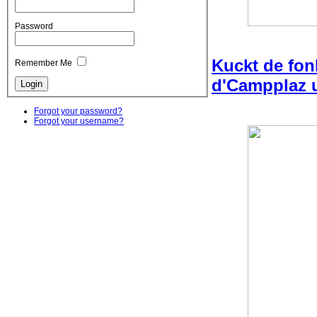
Password
Kuckt de fon
Remember Me
d'Campplaz 
Forgot your password?
Forgot your username?