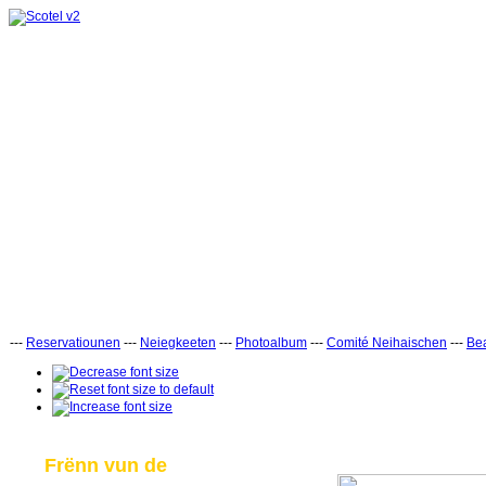
---
Reservatiounen
---
Neiegkeeten
---
Photoalbum
---
Comité Neihaischen
---
Bea
Frënn vun de