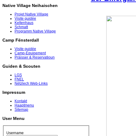
Native Village Neihaischen
Projet Native Village
Visite guidée
Keltenhaus
Schmatt
Programm Native Village
Camp Fënsterdall
Visite guidée
Camp-Equipement
Präisser & Reservatioun
Guiden & Scouten
LGS
FNEL
Nëtzlech Web-Links
Impressum
Kontakt
Haaptmenu
Sitemap
User Menu
Username