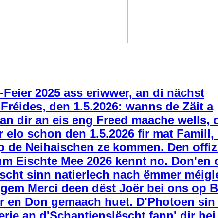
-Feier 2025 ass eriwwer, an di nächst
 Fréides, den 1.5.2026: wanns de Zäit a
an dir an eis eng Freed maache wells,
r elo schon den 1.5.2026 fir mat Famill,
p de Neihaischen ze kommen. Den offizi
m Eischte Mee 2026 kennt no. Don'en o
scht sinn natierlech nach ëmmer méigl
ngem Merci deen dëst Joër bei ons op 
r en Don gemaach huet. D'Photoen sin
lerie an d'Schantjenslëscht fann' dir hei