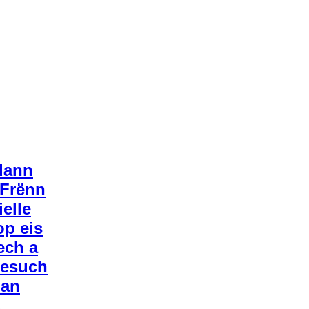
 dann
 Frënn
elle
p eis
ech a
Besuch
 an
.