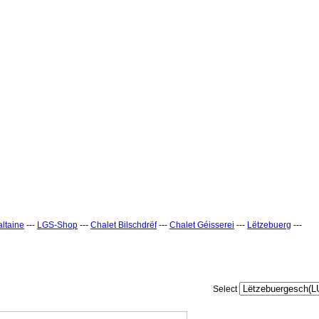
ltaine
---
LGS-Shop
---
Chalet Bilschdrëf
---
Chalet Géisserei
---
Lëtzebuerg
---
Select