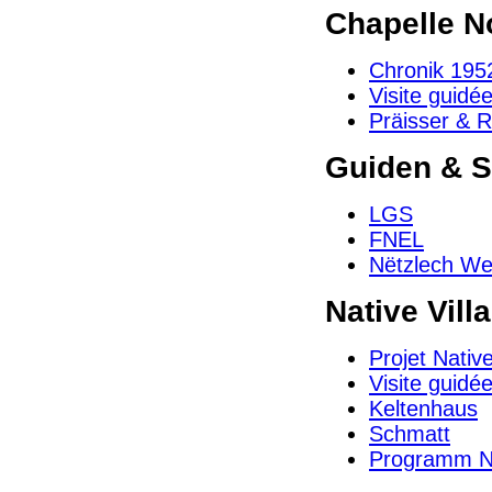
Chapelle N
Chronik 1952
Visite guidé
Präisser & 
Guiden & 
LGS
FNEL
Nëtzlech We
Native Vill
Projet Native
Visite guidé
Keltenhaus
Schmatt
Programm Na