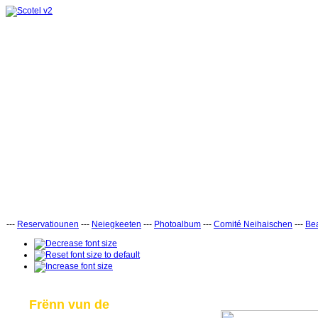
---
Reservatiounen
---
Neiegkeeten
---
Photoalbum
---
Comité Neihaischen
---
Bea
Frënn vun de