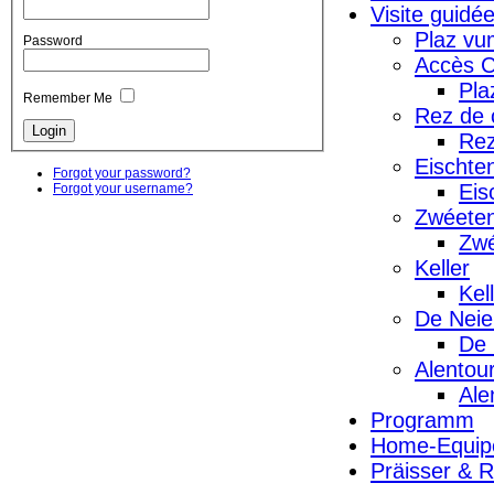
Visite guidé
Plaz vu
Password
Accès C
Pla
Remember Me
Rez de 
Rez
Eischte
Forgot your password?
Eis
Forgot your username?
Zwéeten
Zwé
Keller
Kel
De Neie
De 
Alentou
Ale
Programm
Home-Equip
Präisser & 