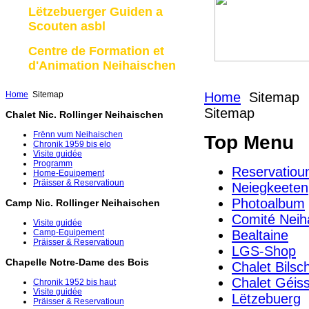
Lëtzebuerger Guiden a
Scouten asbl
Centre de Formation et
d'Animation Neihaischen
Home
Sitemap
Home
Sitemap
Sitemap
Chalet Nic. Rollinger Neihaischen
Frënn vum Neihaischen
Top Menu
Chronik 1959 bis elo
Visite guidée
Programm
Reservatiou
Home-Equipement
Präisser & Reservatioun
Neiegkeeten
Photoalbum
Camp Nic. Rollinger Neihaischen
Comité Neih
Visite guidée
Bealtaine
Camp-Equipement
Präisser & Reservatioun
LGS-Shop
Chapelle Notre-Dame des Bois
Chalet Bilsc
Chalet Géiss
Chronik 1952 bis haut
Visite guidée
Lëtzebuerg
Präisser & Reservatioun