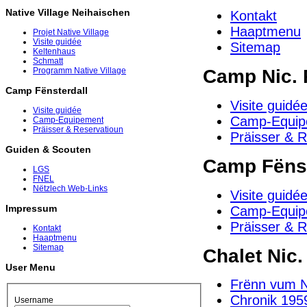
Native Village Neihaischen
Kontakt
Haaptmenu
Projet Native Village
Visite guidée
Sitemap
Keltenhaus
Schmatt
Camp Nic. 
Programm Native Village
Camp Fënsterdall
Visite guidé
Visite guidée
Camp-Equip
Camp-Equipement
Präisser & Reservatioun
Präisser & 
Guiden & Scouten
Camp Fënst
LGS
FNEL
Nëtzlech Web-Links
Visite guidé
Impressum
Camp-Equip
Präisser & 
Kontakt
Haaptmenu
Sitemap
Chalet Nic.
User Menu
Frënn vum N
Chronik 1959
Username