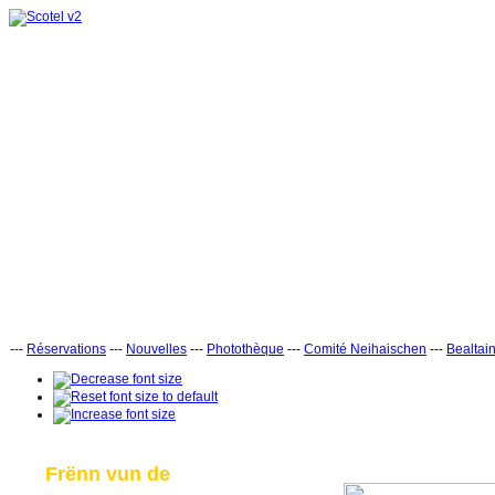
---
Réservations
---
Nouvelles
---
Photothèque
---
Comité Neihaischen
---
Bealtai
Frënn vun de