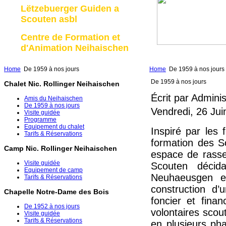
Lëtzebuerger Guiden a
Scouten asbl
Centre de Formation et
d'Animation Neihaischen
Home
De 1959 à nos jours
Home
De 1959 à nos jours
De 1959 à nos jours
Chalet Nic. Rollinger Neihaischen
Écrit par Admini
Amis du Neihaischen
De 1959 à nos jours
Vendredi, 26 Jui
Visite guidée
Programme
Equipement du chalet
Inspiré par les
Tarifs & Réservations
formation des S
Camp Nic. Rollinger Neihaischen
espace de rasse
Visite guidée
Scouten décid
Equipement de camp
Neuhaeusgen e
Tarifs & Réservations
construction d’
Chapelle Notre-Dame des Bois
foncier et finan
De 1952 à nos jours
volontaires scou
Visite guidée
Tarifs & Réservations
en plusieurs pha