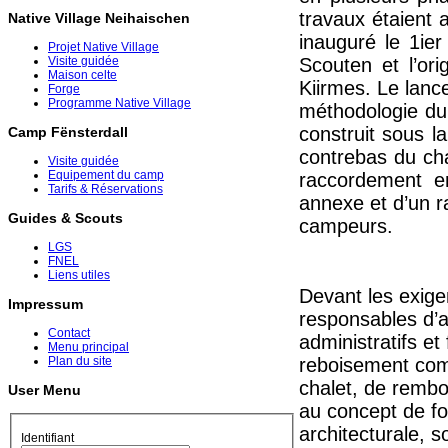
travaux étaient 
Native Village Neihaischen
inauguré le 1ie
Projet Native Village
Scouten et l’or
Visite guidée
Maison celte
Kiirmes. Le lanc
Forge
Programme Native Village
méthodologie du 
construit sous l
Camp Fënsterdall
contrebas du cha
Visite guidée
Equipement du camp
raccordement e
Tarifs & Réservations
annexe et d’un ra
Guides & Scouts
campeurs.
LGS
FNEL
Liens utiles
Devant les exige
Impressum
responsables d’a
Contact
administratifs e
Menu principal
reboisement com
Plan du site
chalet, de rembo
User Menu
au concept de fo
architecturale, 
Identifiant