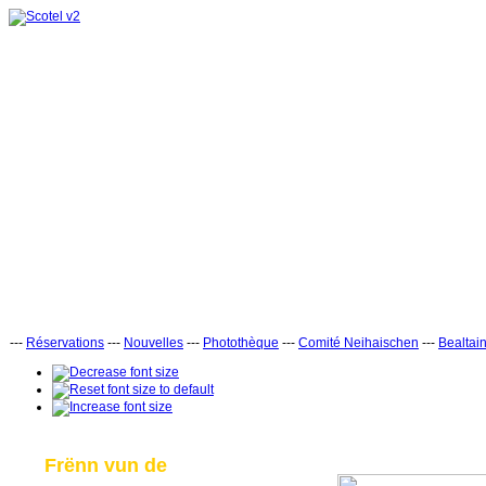
---
Réservations
---
Nouvelles
---
Photothèque
---
Comité Neihaischen
---
Bealtai
Frënn vun de