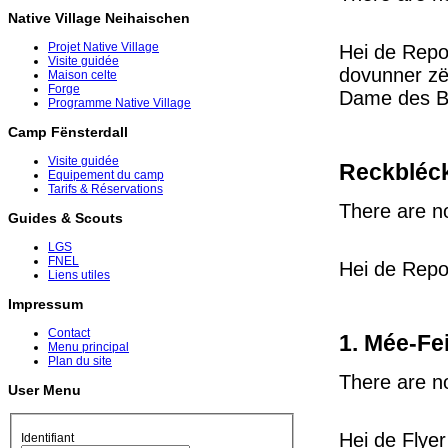
Native Village Neihaischen
Projet Native Village
Hei de Repo
Visite guidée
dovunner zë
Maison celte
Forge
Dame des 
Programme Native Village
Camp Fënsterdall
Visite guidée
Reckbléck
Equipement du camp
Tarifs & Réservations
There are no
Guides & Scouts
LGS
FNEL
Hei de Repo
Liens utiles
Impressum
Contact
1. Mée-Fe
Menu principal
Plan du site
There are no
User Menu
Hei de Flye
Identifiant