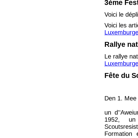
3ème Fest
Voici le dépl
Voici les ar
Luxemburge
Rallye na
Le rallye na
Luxemburge
Fête du S
Den 1. Mee 
un d'’Awei
1952, un
Scoutsresi
Formation 