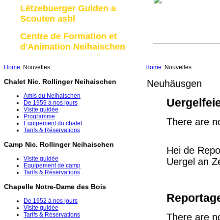
Lëtzebuerger Guiden a
Scouten asbl
Centre de Formation et
d'Animation Neihaischen
Home
Nouvelles
Home
Nouvelles
Chalet Nic. Rollinger Neihaischen
Neuhäusgen
Amis du Neihaischen
Uergelfei
De 1959 à nos jours
Visite guidée
Programme
There are no
Equipement du chalet
Tarifs & Réservations
Camp Nic. Rollinger Neihaischen
Hei de Repo
Visite guidée
Uergel an 
Equipement de camp
Tarifs & Réservations
Chapelle Notre-Dame des Bois
Reportage
De 1952 à nos jours
Visite guidée
Tarifs & Réservations
There are no