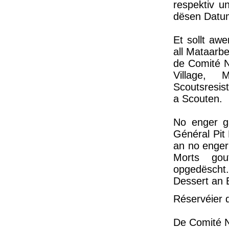
respektiv 
dësen Datum
Et sollt aw
all Mataarbe
de Comité N
Village, 
Scoutsresis
a Scouten.
No enger g
Général Pit 
an no enger
Morts gou
opgedëscht.
Dessert an 
Réservéier 
De Comité N