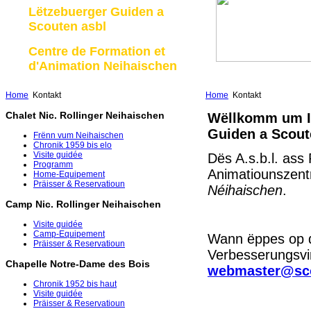
Lëtzebuerger Guiden a
Scouten asbl
Centre de Formation et
d'Animation Neihaischen
Home
Kontakt
Home
Kontakt
Chalet Nic. Rollinger Neihaischen
Wëllkomm um Int
Guiden a Scout
Frënn vum Neihaischen
Chronik 1959 bis elo
Visite guidée
Dës A.s.b.l. ass
Programm
Animatiounszen
Home-Equipement
Präisser & Reservatioun
Néihaischen
.
Camp Nic. Rollinger Neihaischen
Visite guidée
Camp-Equipement
Wann ëppes op dë
Präisser & Reservatioun
Verbesserungsvir
Chapelle Notre-Dame des Bois
webmaster@sco
Chronik 1952 bis haut
Visite guidée
Präisser & Reservatioun