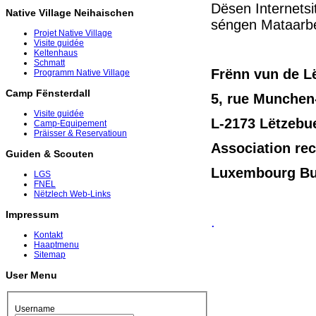
Dësen Internets
Native Village Neihaischen
séngen Mataarbe
Projet Native Village
Visite guidée
Keltenhaus
Schmatt
Frënn vun de Lë
Programm Native Village
Camp Fënsterdall
5, rue Munchen
Visite guidée
L-2173 Lëtzebu
Camp-Equipement
Präisser & Reservatioun
Association rec
Guiden & Scouten
Luxembourg Bus
LGS
FNEL
Nëtzlech Web-Links
Impressum
.
Kontakt
Haaptmenu
Sitemap
User Menu
Username