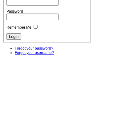
Password
Remember Me
Forgot your password?
Forgot your username?