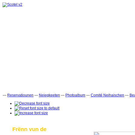
---
Reservatiounen
---
Neiegkeeten
---
Photoalbum
---
Comité Neihaischen
---
Bea
Frënn vun de