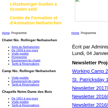
Lëtzebuerger Guiden a
Scouten asbl
Centre de Formation et
d'Animation Neihaischen
Home
Programme
Home
Programme
Chalet Nic. Rollinger Neihaischen
Écrit par Admini
Amis du Neihaischen
De 1959 à nos jours
Lundi, 04 Janvie
Visite guidée
Programme
Equipement du chalet
Newsletter Proj
Tarifs & Réservations
Working Camp 
Camp Nic. Rollinger Neihaischen
Visite guidée
St. Patricksday 
Equipement de camp
Tarifs & Réservations
Newsletter 2017
Chapelle Notre-Dame des Bois
Newsletter 2016
De 1952 à nos jours
Visite guidée
Newsletter 2016
Tarifs & Réservations