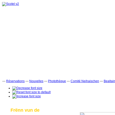
---
Réservations
---
Nouvelles
---
Photothèque
---
Comité Neihaischen
---
Bealtai
Frënn vun de