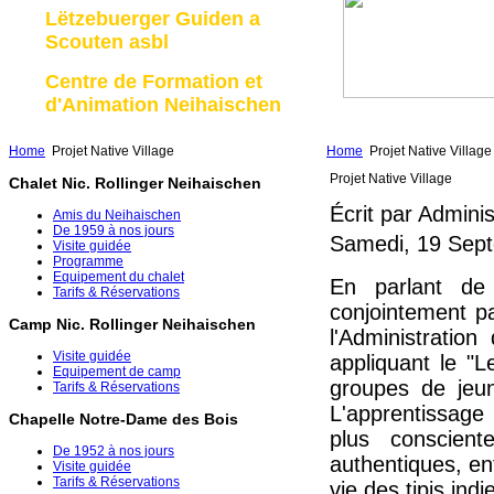
Lëtzebuerger Guiden a
Scouten asbl
Centre de Formation et
d'Animation Neihaischen
Home
Projet Native Village
Home
Projet Native Village
Projet Native Village
Chalet Nic. Rollinger Neihaischen
Écrit par Admini
Amis du Neihaischen
De 1959 à nos jours
Samedi, 19 Sep
Visite guidée
Programme
Equipement du chalet
En parlant de 
Tarifs & Réservations
conjointement p
Camp Nic. Rollinger Neihaischen
l'Administratio
Visite guidée
appliquant le "L
Equipement de camp
groupes de jeu
Tarifs & Réservations
L'apprentissage
Chapelle Notre-Dame des Bois
plus conscien
De 1952 à nos jours
authentiques, en
Visite guidée
Tarifs & Réservations
vie des tipis ind