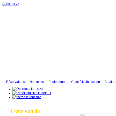
---
Réservations
---
Nouvelles
---
Photothèque
---
Comité Neihaischen
---
Bealtai
Frënn vun de