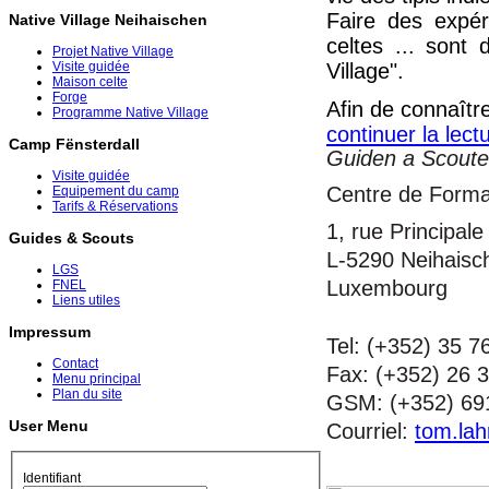
Faire des expér
Native Village Neihaischen
celtes ... sont
Projet Native Village
Village".
Visite guidée
Maison celte
Forge
Afin de connaîtr
Programme Native Village
continuer la lect
Camp Fënsterdall
Guiden a Scout
Visite guidée
Centre de Format
Equipement du camp
Tarifs & Réservations
1, rue Principale
Guides & Scouts
L-5290 Neihaisc
LGS
Luxembourg
FNEL
Liens utiles
Impressum
Tel: (+352) 35 7
Contact
Fax: (+352) 26 
Menu principal
Plan du site
GSM: (+352) 69
User Menu
Courriel:
tom.lah
Identifiant