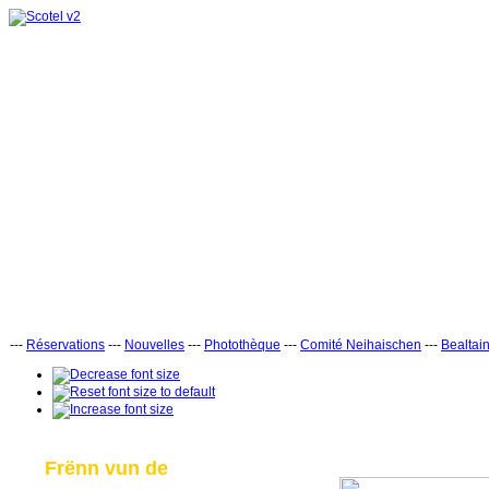
---
Réservations
---
Nouvelles
---
Photothèque
---
Comité Neihaischen
---
Bealtai
Frënn vun de