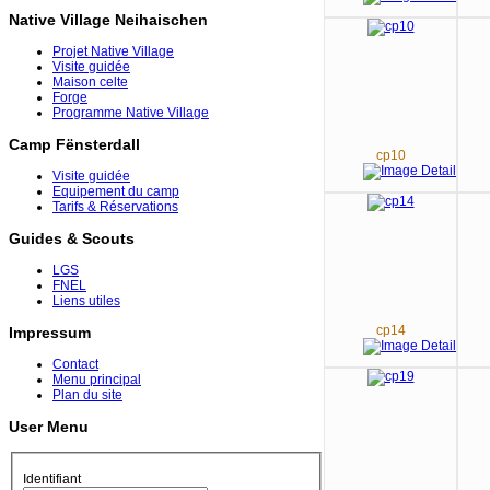
Native Village Neihaischen
Projet Native Village
Visite guidée
Maison celte
Forge
Programme Native Village
Camp Fënsterdall
cp10
Visite guidée
Equipement du camp
Tarifs & Réservations
Guides & Scouts
LGS
FNEL
Liens utiles
cp14
Impressum
Contact
Menu principal
Plan du site
User Menu
Identifiant