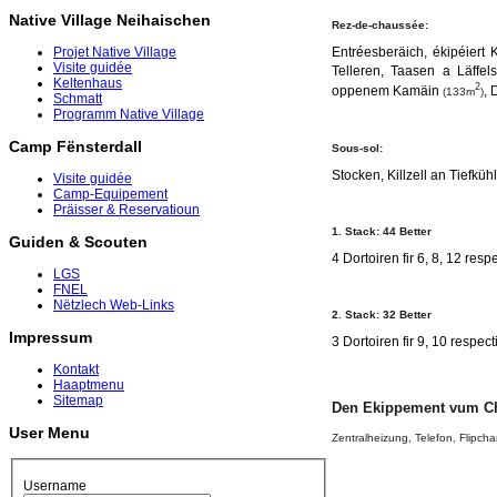
Native Village Neihaischen
Rez-de-chaussée:
Entréesberäich, ékipéiert
Projet Native Village
Visite guidée
Telleren, Taasen a Läffel
Keltenhaus
2
oppenem Kamäin
, 
(133m
)
Schmatt
Programm Native Village
Camp Fënsterdall
Sous-sol:
Stocken, Killzell an Tiefküh
Visite guidée
Camp-Equipement
Präisser & Reservatioun
1. Stack: 44 Better
Guiden & Scouten
4 Dortoiren fir 6, 8, 12 resp
LGS
FNEL
Nëtzlech Web-Links
2. Stack: 32 Better
Impressum
3 Dortoiren fir 9, 10 respect
Kontakt
Haaptmenu
Sitemap
Den Ekippement vum Ch
User Menu
Zentralheizung, Telefon, Flipch
Username