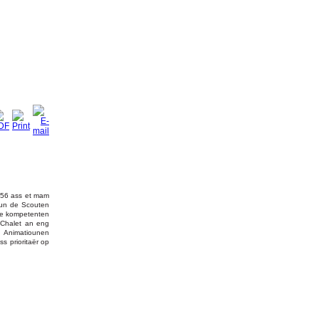
956 ass et mam
vun de Scouten
de kompetenten
m Chalet an eng
n Animatiounen
s prioritaër op