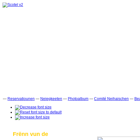
---
Reservatiounen
---
Neiegkeeten
---
Photoalbum
---
Comité Neihaischen
---
Bea
Frënn vun de