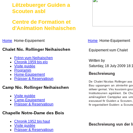
Lëtzebuerger Guiden a
Scouten asbl
Centre de Formation et
d'Animation Neihaischen
Home
Home-Equipement
Home
Home-Equipement
Chalet Nic. Rollinger Neihaischen
Equipement vum Chalet
Frënn vum Neihaischen
Written by
Chronik 1959 bis elo
Saturday, 18 July 2009 18:
Visite guidée
Programm
Beschreiwung
Home-Equipement
Präisser & Reservatioun
De Chalet Nicolas Rollinger a
Bau ugaangen an zënterhir go
Camp Nic. Rollinger Neihaischen
sëlwer gemat. Viru kuurzem go
Institutiounen agrééiert. De C
Visite guidée
aménagéiert Campplaz ass ums
Camp-Equipement
esouwuel fir Guiden a Scouten, 
Präisser & Reservatioun
fir organiséiert Guiden- a Sco
Chapelle Notre-Dame des Bois
Chronik 1952 bis haut
Beschreiwung vun der In
Visite guidée
Präisser & Reservatioun