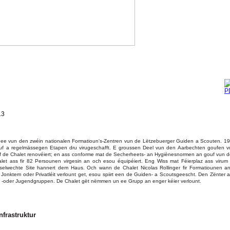
13
ss ee vun den zwéin nationalen Formatioun's-Zentren vun de Lëtzebuerger Guiden a Scouten. 1
uf a regelmässegen Etapen dru virugeschafft. E groussen Deel vun den Aarbechten goufen 
uf de Chalet renovéiert; en ass conforme mat de Secherheets- an Hygiènesnormen an gouf vun 
halet ass fir 82 Persounen virgesin an och esou équipéiert. Eng Wiss mat Féierplaz ass viru
elwechte Site hannert dem Haus. Och wann de Chalet Nicolas Rollinger fir Formatiounen a
Jonktem oder Privatléit verlount get, esou spiirt een de Guiden- a Scoutsgeescht. Den Zënter as
uts -oder Jugendgruppen. De Chalet gët nëmmen un ee Grupp an enger kéier verlount.
frastruktur