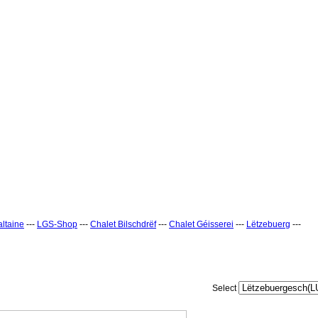
ltaine
---
LGS-Shop
---
Chalet Bilschdrëf
---
Chalet Géisserei
---
Lëtzebuerg
---
Select