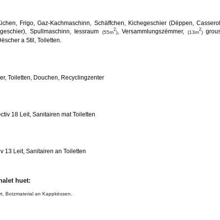
 Kichen, Frigo, Gaz-Kachmaschinn, Schäffchen, Kichegeschier (Dëppen, Cassero
2
2
sgeschier), Spullmaschinn, Iessraum
, Versammlungszëmmer,
grous
(55m
)
(13m
)
Dëscher a Stil, Toiletten.
ler, Toiletten, Douchen, Recyclingzenter
ectiv 18 Leit, Sanitairen mat Toiletten
iv 13 Leit, Sanitairen an Toiletten
alet huet:
art, Botzmaterial an Kappkëssen.